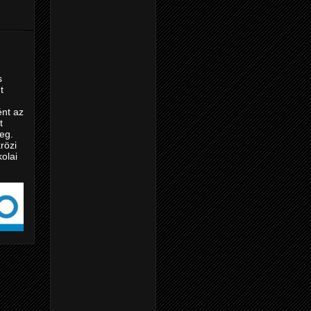
s
t
nt az
t
eg.
rözi
kolai