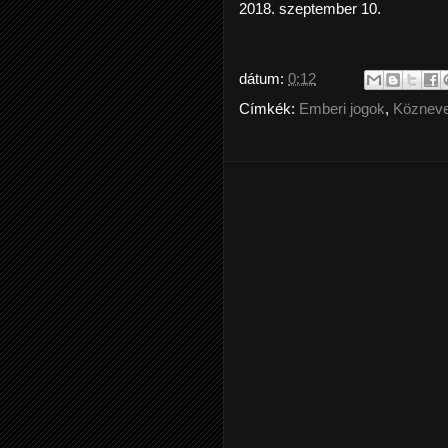
2018. szeptember 10.
dátum:
0:12
Címkék:
Emberi jogok
,
Közneve