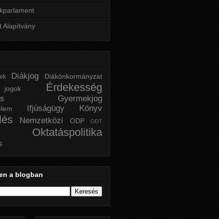
kparlament
t Alapítvány
Diákjog
Diákönkormányzat
tek
Érdekesség
ogok
ás
Gyermekjog
Ifjúságügy
Könyv
elem
lés
Nemzetközi
ODP
ODT
Oktatáspolitika
s
en a blogban