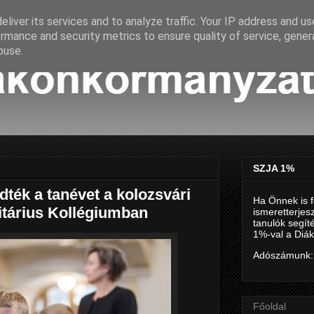
liver its services and to analyze traffic. Your IP address and u
rmance and security metrics to ensure quality of service, gene
buse.
SZJA 1%
dték a tanévet a kolozsvári
Ha Önnek is f
tárius Kollégiumban
ismeretterjes
tanulók segí
1%-val a Diák
Adószámunk:
Főoldal