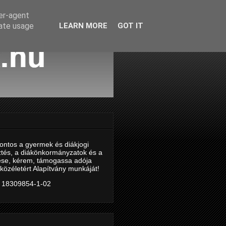
ser-agent
rate usage
LEARN MORE
GOT IT
ontos a gyermek és diákjogi
ztés, a diákönkormányzatok és a
tése, kérem, támogassa adója
közéletért Alapítvány munkáját!
 18309854-1-02