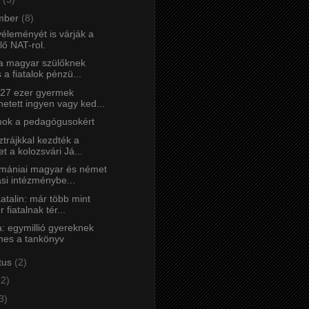
mber
(8)
éleményét is várják a
lő NAT-rol.
 a magyar szülőknek
 a fiatalok pénzü...
27 ezer gyermek
hetett ingyen vagy ked...
ok a pedagógusokért
trájkkal kezdték a
t a kolozsvári Já...
mániai magyar és német
ási intézménybe...
atalin: már több mint
r fiatalnak tér...
: egymillió gyereknek
nes a tankönyv
tus
(2)
12)
3)