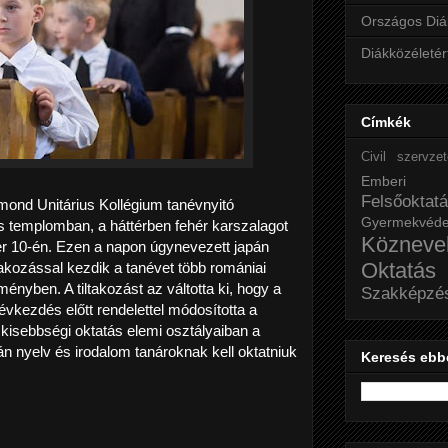
Országos Diá
Diákközéletér
Címkék
Civil szervze
Emberi j
Felsőoktat
mond Unitárius Kollégium tanévnyitó
Gyermekvéd
s templomban, a háttérben fehér karszalagot
Közneve
er 10-én. Ezen a napon úgynevezett japán
Oktatás
takozással kezdik a tanévet több romániai
ényben. A tiltakozást az váltotta ki, hogy a
Szakképzé
vkezdés előtt rendelettel módosította a
a kisebbségi oktatás elemi osztályaiban a
án nyelv és irodalom tanároknak kell oktatniuk
Keresés ebb