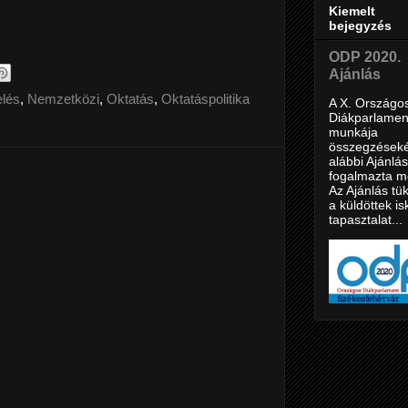
Kiemelt
bejegyzés
ODP 2020.
Ajánlás
lés
,
Nemzetközi
,
Oktatás
,
Oktatáspolitika
A X. Országo
Diákparlamen
munkája
összegzéseké
alábbi Ajánlás
fogalmazta m
Az Ajánlás tük
a küldöttek is
tapasztalat...