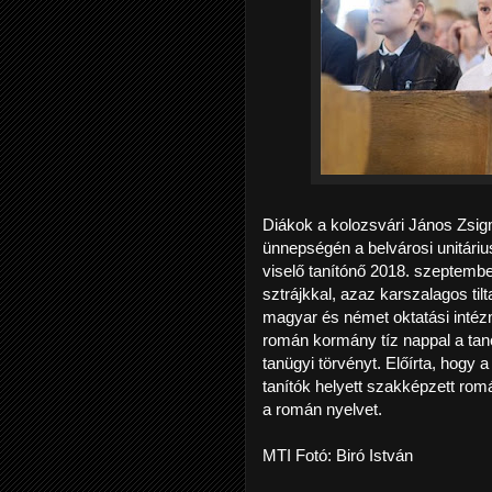
Diákok a kolozsvári János Zsig
ünnepségén a belvárosi unitáriu
viselő tanítónő 2018. szeptemb
sztrájkkal, azaz karszalagos til
magyar és német oktatási intézm
román kormány tíz nappal a tané
tanügyi törvényt. Előírta, hogy 
tanítók helyett szakképzett rom
a román nyelvet.
MTI Fotó: Biró István