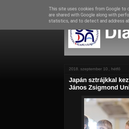
This site uses cookies from Google to de
are shared with Google along with perfo
statistics, and to detect and address a
2018. szeptember 10., hétfő
Japán sztrájkkal kez
János Zsigmond Uni