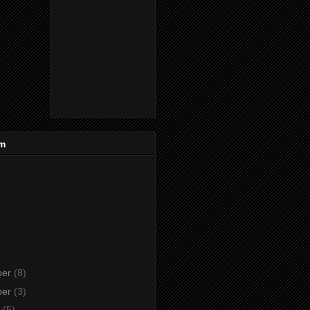
um
ber
(8)
ber
(3)
r
(5)