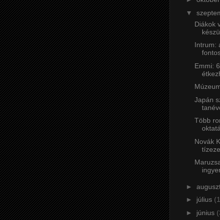
▼
szepte
Diákok v
készü
Intrum:
fontos
Emmi: 6
étkez
Múzeum
Japán sz
tanéve
Több ro
oktat
Novák K
tízeze
Maruzsa
ingye
►
augusz
►
július
(
►
június
(