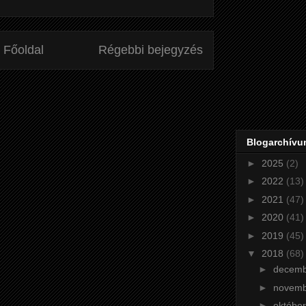
Főoldal
Régebbi bejegyzés
Blogarchív
►
2025
(2)
►
2022
(13)
►
2021
(47)
►
2020
(41)
►
2019
(45)
▼
2018
(68)
►
decem
►
novem
►
októbe