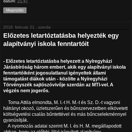
dátum:
21:47
Megosztás
2018. február 21., szerda
Előzetes letartóztatásba helyezték egy
alapítványi iskola fenntartóit
- Előzetes letartóztatásba helyezett a Nyíregyházi
Járásbíróság három embert, akik egy alapítványi iskola
fenntartóiként jogosulatlanul igényeltek állami
támogatást diákok után - közölte a Nyíregyházi
Törvényszék sajtószóvivője szerdán az MTI-vel. A
végzés nem jogerős.
Toma Attila elmondta, M. I.-t H. M.-t és Sz. D.-t vagyoni
hátrányt okozó, üzletszerűen és bűnszervezetben elkövetett
költségvetési csalás bűntettével és más bűncselekménnyel
gyanúsítják.
A nyomozás adatai szerint M. I. és H. M. megállapodott
abban, hogy az előbbi által irányított alapítvány