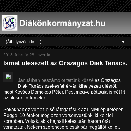
▼
2018. február 28., szerda
Ismét ülésezett az Országos Diák Tanács.
Januárban beszámolót tettünk közzé
az Országos
Diák Tanács székesfehérvári kihelyezett ülésről,
most Kovács Domokos Péter, Pest megye póttagja ismét írt
az ülésen történtekről.
Sokaknak ez volt az első látogatásuk az EMMI épületében.
Reggel 10-órakor még azon versenyeztünk, ki kelt fel
korábban. Voltak, akik hajnali kelés után három órát
vonatoztak Nekem szerencsére csak pár megállót kellett