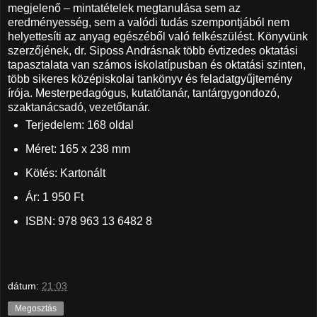
megjelenő – mintatételek megtanulása sem az
eredményesség, sem a valódi tudás szempontjából nem
helyettesíti az anyag egészéből való felkészülést. Könyvünk
szerzőjének, dr. Siposs Andrásnak több évtizedes oktatási
tapasztalata van számos iskolatípusban és oktatási szinten,
több sikeres középiskolai tankönyv és feladatgyűjtemény
írója. Mesterpedagógus, kutatótanár, tantárgygondozó,
szaktanácsadó, vezetőtanár.
Terjedelem: 168 oldal
Méret: 165 x 238 mm
Kötés: Kartonált
Ár: 1 950 Ft
ISBN: 978 963 13 6482 8
dátum:
21:03
Megosztás