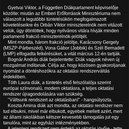
Gyetvai Viktor, a Független Diákparlament képviselője
közölte: miután az Emberi Erőforrások Minisztériuma nem
válaszolt a legutóbbi tüntetésükön megfogalmazott
követeléseikre és Orbán Viktor miniszterelnök nem vitázott
velük, úgy döntöttek, hogy nyilvános vitára hívják minden
parlamenti frakció miniszterelnök-jelöltjét.
Mint mondta, három frakció jelöltje, Karácsony Gergely
(MSZP-Párbeszéd), Vona Gábor (Jobbik) és Szél Bernadett
(LMP) elfogadta felkérésüket, a vitát március 12-én tartják.
Bognár András diák bejelentette: Diák vagyok néven új
mozgalmat indítanak. Célja az, hogy közösen gyakoroljanak
nyomást a döntéshozókra az oktatási rendszerváltás
érdekében.
Tóth Laura diák, a tüntetés első felszólalója szerint
európai színvonalú, modern oktatásra, a teljes oktatási
rendszer újragondolására van szükség.
"Váltsunk rendszert az oktatásban!" - hangsúlyozta.
Koszta Amina diák azt mondta, az oktatási rendszer nem
tud elbukni, mivel már elbukott, egyebek mellett azért, mert
az állami iskolákban kétszer kevesebb támogatás jut egy
tanulóra, mint az egyházi intézményekben.
A jelenlegi rendszert nem érdekli az oktatás jövője - tette