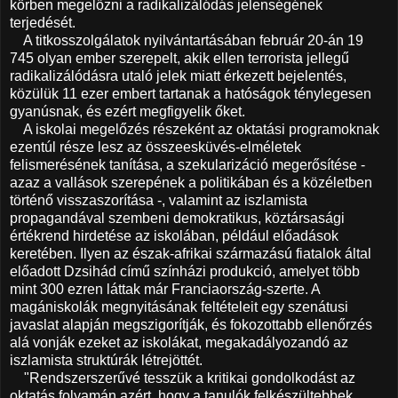
körben megelőzni a radikalizálódás jelenségének
terjedését.
A titkosszolgálatok nyilvántartásában február 20-án 19
745 olyan ember szerepelt, akik ellen terrorista jellegű
radikalizálódásra utaló jelek miatt érkezett bejelentés,
közülük 11 ezer embert tartanak a hatóságok ténylegesen
gyanúsnak, és ezért megfigyelik őket.
A iskolai megelőzés részeként az oktatási programoknak
ezentúl része lesz az összeesküvés-elméletek
felismerésének tanítása, a szekularizáció megerősítése -
azaz a vallások szerepének a politikában és a közéletben
történő visszaszorítása -, valamint az iszlamista
propagandával szembeni demokratikus, köztársasági
értékrend hirdetése az iskolában, például előadások
keretében. Ilyen az észak-afrikai származású fiatalok által
előadott Dzsihád című színházi produkció, amelyet több
mint 300 ezren láttak már Franciaország-szerte. A
magániskolák megnyitásának feltételeit egy szenátusi
javaslat alapján megszigorítják, és fokozottabb ellenőrzés
alá vonják ezeket az iskolákat, megakadályozandó az
iszlamista struktúrák létrejöttét.
"Rendszerszerűvé tesszük a kritikai gondolkodást az
oktatás folyamán azért, hogy a tanulók felkészültebbek