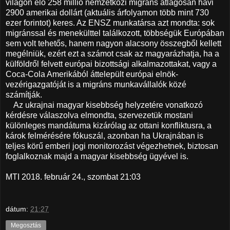
világon élő 258 millió nemzetközi migráns átlagosan havi
2900 amerikai dollárt (aktuális árfolyamon több mint 730
ezer forintot) keres. Az ENSZ munkatársa azt mondta: sok
migránssal és menekülttel találkozott, többségük Európában
sem volt tehetős, hanem nagyon alacsony összegből kellett
megélniük, ezért ezt a számot csak az magyarázhatja, ha a
külföldről felvett európai bizottsági alkalmazottakat, vagy a
Coca-Cola Amerikából áttelepült európai elnök-
vezérigazgatóját is a migráns munkavállalók közé
számítják.
Az ukrajnai magyar kisebbség helyzetére vonatkozó
kérdésre válaszolva elmondta, szervezetük mostani
különleges mandátuma kizárólag az ottani konfliktusra, a
károk felmérésére fókuszál, azonban ha Ukrajnában is
teljes körű emberi jogi monitorozást végezhetnek, biztosan
foglalkoznak majd a magyar kisebbség ügyével is.
MTI 2018. február 24., szombat 21:03
dátum:
21:27
Megosztás