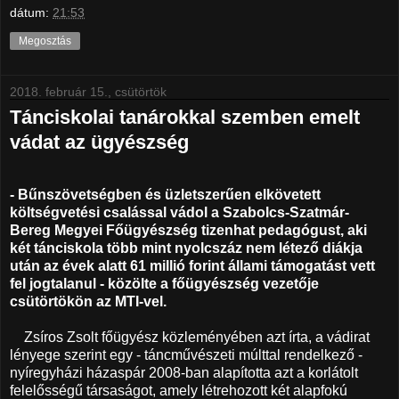
dátum:
21:53
Megosztás
2018. február 15., csütörtök
Tánciskolai tanárokkal szemben emelt
vádat az ügyészség
- Bűnszövetségben és üzletszerűen elkövetett
költségvetési csalással vádol a Szabolcs-Szatmár-
Bereg Megyei Főügyészség tizenhat pedagógust, aki
két tánciskola több mint nyolcszáz nem létező diákja
után az évek alatt 61 millió forint állami támogatást vett
fel jogtalanul - közölte a főügyészség vezetője
csütörtökön az MTI-vel.
Zsíros Zsolt főügyész közleményében azt írta, a vádirat
lényege szerint egy - táncművészeti múlttal rendelkező -
nyíregyházi házaspár 2008-ban alapította azt a korlátolt
felelősségű társaságot, amely létrehozott két alapfokú