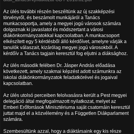
Az ülés további részén beszéltünk az új szakképzési
törvényről, és beszámolt munkájáról a Tanács
munkacsoportja, amely a megyei jogú városok számára
dolgoznak ki javaslatot és módszertant a városi
diákönkormányzatokkal kapcsolatban. A munkacsoport
elkészített egy 5 kérdésből álló kérdőívet, amelyre várják a
tanulók válaszait, kizárólag megyei jogú városokból. A
kérdőív a Tanács tagjain keresztül fog eljutni a diáksághoz.
Az ülés második felében Dr. Jásper András előadása
következett, amely szakmai képzést adott számunkra az
iskolai diákönkormányzatok feladatkörével és jogaival
kapcsolatban.
Az ülés utolsó perceiben felolvasásra került a Pest megyei
delegáció által megfogalmazott nyilatkozat, melyet az
Emberi Erőforrások Minisztériuma saját csatornáin keresztül
juttat majd el a közvélemény és a Független Diákparlament
számára.
Szembesültünk azzal, hogy a diáktársaink egy kis része