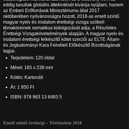
eddig tanultak globális áttekintését kívánja nyújtani, hanem
az Emberi Erőforrások Minisztériuma által 2017
októberében nyilvánosságra hozott, 2018-as emelt szintű
magyar nyelv és irodalom érettségi vizsga szóbeli
témaköreinek sematikus kidolgozását adja, a Részletes
Érettségi Vizsgakövetelmények alapján. A magyar nyelv és
irodalom érettségi felkészítő kötet szerzői az ELTE Állam-
és Jogtudományi Kara Felvételi Előkészítő Bizottságának
tagjai.
Terjedelem: 120 oldal
Méret: 165 x 238 mm
Kötés: Kartonált
Ár: 1 950 Ft
ISBN: 978 963 13 6483 5
Emelt szintű érettségi – Történelem 2018