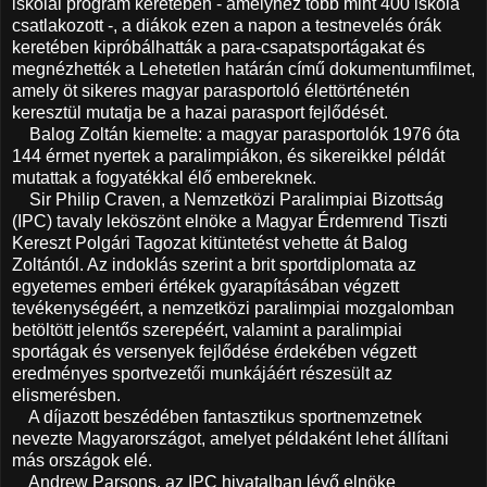
iskolai program keretében - amelyhez több mint 400 iskola
csatlakozott -, a diákok ezen a napon a testnevelés órák
keretében kipróbálhatták a para-csapatsportágakat és
megnézhették a Lehetetlen határán című dokumentumfilmet,
amely öt sikeres magyar parasportoló élettörténetén
keresztül mutatja be a hazai parasport fejlődését.
Balog Zoltán kiemelte: a magyar parasportolók 1976 óta
144 érmet nyertek a paralimpiákon, és sikereikkel példát
mutattak a fogyatékkal élő embereknek.
Sir Philip Craven, a Nemzetközi Paralimpiai Bizottság
(IPC) tavaly leköszönt elnöke a Magyar Érdemrend Tiszti
Kereszt Polgári Tagozat kitüntetést vehette át Balog
Zoltántól. Az indoklás szerint a brit sportdiplomata az
egyetemes emberi értékek gyarapításában végzett
tevékenységéért, a nemzetközi paralimpiai mozgalomban
betöltött jelentős szerepéért, valamint a paralimpiai
sportágak és versenyek fejlődése érdekében végzett
eredményes sportvezetői munkájáért részesült az
elismerésben.
A díjazott beszédében fantasztikus sportnemzetnek
nevezte Magyarországot, amelyet példaként lehet állítani
más országok elé.
Andrew Parsons, az IPC hivatalban lévő elnöke