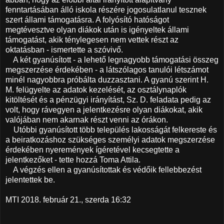
fenntartásában álló iskola részére jogosulatlanul tesznek
szert állami támogatásra. A folyósító hatóságot
megtévesztve olyan diákok után is igényeltek állami
támogatást, akik ténylegesen nem vettek részt az
oktatásban - ismertette a szóvivő.
A két gyanúsított - a lehető legnagyobb támogatási összeg
megszerzése érdekében - a látszólagos tanulói létszámot
minél nagyobbra próbálta duzzasztani. A gyanú szerint H.
M. felügyelte az adatok kezelését, az osztálynaplók
kitöltését és a pénzügyi irányítást, Sz. D. feladata pedig az
volt, hogy rávegyen a jelentkezésre olyan diákokat, akik
valójában nem akarnak részt venni az órákon.
Utóbbi gyanúsított több település lakosságát felkereste és
a beiratkozáshoz szükséges személyi adatok megszerzése
érdekében nyeremények ígéretével kecsegtette a
jelentkezőket - tette hozzá Toma Attila.
A végzés ellen a gyanúsítottak és védőik fellebbezést
jelentettek be.
MTI 2018. február 21., szerda 16:32