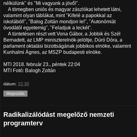
nélkülünk" és "Mi vagyunk a jövő!".
A tömegben uniós és magyar zászlókat lehetett látni,
valamint olyan táblákat, mint "Kifelé a papokkal az
iskolából!", "Balog Zoltán mondjon le!", "Autonómiát
óvodától egyetemig", "Feladjuk a leckét".
A tüntetésen részt vett Vona Gábor, a Jobbik és Szél
Bernadett, az LMP miniszterelnök-jelöltje, Dúró Dóra, a
parlament oktatási bizottságának jobbikos elnöke, valamint
Kunhalmi Ágnes, az MSZP budapesti elnöke.
MTI 2018. február 23., péntek 22:04
MTI Fotó: Balogh Zoltán
dátum:
22:30
Megosztás
Radikalizálódást megelőző nemzeti
programterv