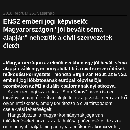
2018. február 25., vasárnap
ENSZ emberi jogi képviselő:
Magyarországon "jól bevált séma
alapján" nehezítik a civil szervezetek
életét
- Magyarországon az elmúlt években egy jól bevált séma
alapján válik egyre bonyolultabbá a civil szerveződések
működési környezete - mondta Birgit Van Hout, az ENSZ
emberi jogi főbiztosának európai képviselője
szombaton az M1 aktuális csatornának nyilatkozva.
Az emberi jogi szakértő a "Stop Soros" néven ismert
törvénycsomagról szólva kifejtette, ez a javaslat nem az első
olyan intézkedés, amely korlátozza a civil társadalom
cselekvési lehetőségeit.
Hangsúlyozta, a magyar kormánynak joga van
intézkedéseket hozni az átláthatóság növelésére, de azok
nem bonyolíthatják meg annyira a működési környezetet,