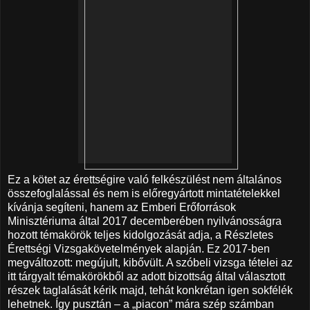
Ez a kötet az érettségire való felkészülést nem általános
összefoglalással és nem is előregyártott mintatételekkel
kívánja segíteni, hanem az Emberi Erőforrások
Minisztériuma által 2017 decemberében nyilvánosságra
hozott témakörök teljes kidolgozását adja, a Részletes
Érettségi Vizsgakövetelmények alapján. Ez 2017-ben
megváltozott: megújult, kibővült. A szóbeli vizsga tételei az
itt tárgyalt témakörökből az adott bizottság által választott
részek taglalását kérik majd, tehát konkrétan igen sokfélék
lehetnek. Így pusztán – a „piacon” mára szép számban