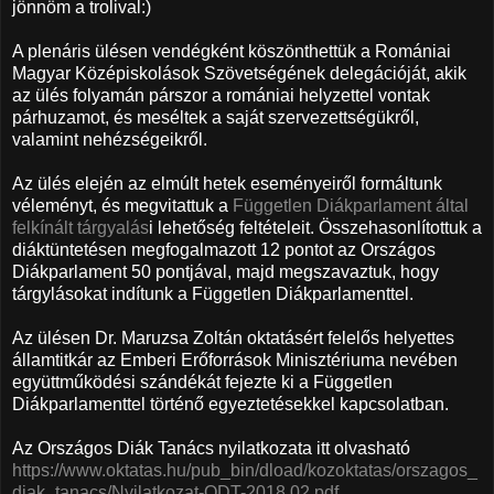
jönnöm a trolival:)
A plenáris ülésen vendégként köszönthettük a Romániai
Magyar Középiskolások Szövetségének delegációját, akik
az ülés folyamán párszor a romániai helyzettel vontak
párhuzamot, és meséltek a saját szervezettségükről,
valamint nehézségeikről.
Az ülés elején az elmúlt hetek eseményeiről formáltunk
véleményt, és megvitattuk a
Független Diákparlament által
felkínált tárgyalás
i lehetőség feltételeit. Összehasonlítottuk a
diáktüntetésen megfogalmazott 12 pontot az Országos
Diákparlament 50 pontjával, majd megszavaztuk, hogy
tárgylásokat indítunk a Független Diákparlamenttel.
Az ülésen Dr. Maruzsa Zoltán oktatásért felelős helyettes
államtitkár az Emberi Erőforrások Minisztériuma nevében
együttműködési szándékát fejezte ki a Független
Diákparlamenttel történő egyeztetésekkel kapcsolatban.
Az Országos Diák Tanács nyilatkozata itt olvasható
https://www.oktatas.hu/pub_bin/dload/kozoktatas/orszagos_
diak_tanacs/Nyilatkozat-ODT-2018.02.pdf