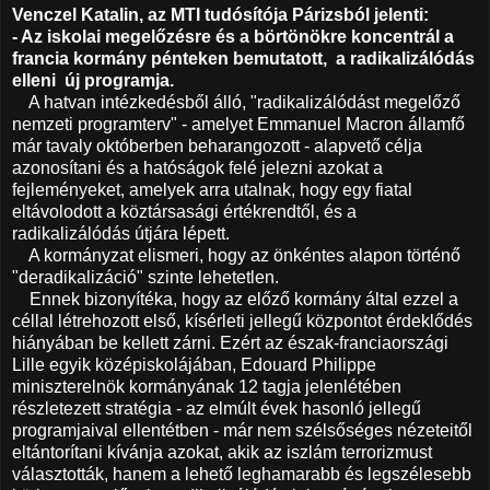
Venczel Katalin, az MTI tudósítója Párizsból jelenti:
- Az iskolai megelőzésre és a börtönökre koncentrál a
francia kormány pénteken bemutatott,
a radikalizálódás
elleni
új programja.
A hatvan intézkedésből álló, "radikalizálódást megelőző
nemzeti programterv" - amelyet Emmanuel Macron államfő
már tavaly októberben beharangozott - alapvető célja
azonosítani és a hatóságok felé jelezni azokat a
fejleményeket, amelyek arra utalnak, hogy egy fiatal
eltávolodott a köztársasági értékrendtől, és a
radikalizálódás útjára lépett.
A kormányzat elismeri, hogy az önkéntes alapon történő
"deradikalizáció" szinte lehetetlen.
Ennek bizonyítéka, hogy az előző kormány által ezzel a
céllal létrehozott első, kísérleti jellegű központot érdeklődés
hiányában be kellett zárni. Ezért az észak-franciaországi
Lille egyik középiskolájában, Edouard Philippe
miniszterelnök kormányának 12 tagja jelenlétében
részletezett stratégia - az elmúlt évek hasonló jellegű
programjaival ellentétben - már nem szélsőséges nézeteitől
eltántorítani kívánja azokat, akik az iszlám terrorizmust
választották, hanem a lehető leghamarabb és legszélesebb