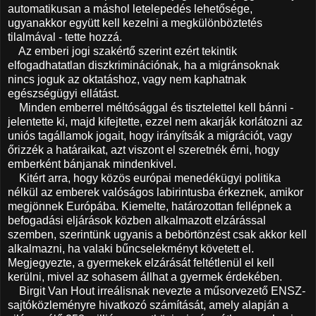
automatikusan a máshol letelepedés lehetősége,
ugyanakkor együtt kell kezelni a megkülönböztetés
tilalmával - tette hozzá.
Az emberi jogi szakértő szerint ezért tekintik
elfogadhatatlan diszkriminációnak, ha a migránsoknak
nincs joguk az oktatáshoz, vagy nem kaphatnak
egészségügyi ellátást.
Minden emberrel méltósággal és tisztelettel kell bánni -
jelentette ki, majd kifejtette, ezzel nem akarják korlátozni az
uniós tagállamok jogait, hogy irányítsák a migrációt, vagy
őrizzék a határaikat, azt viszont el szeretnék érni, hogy
emberként bánjanak mindenkivel.
Kitért arra, hogy közös európai menedékügyi politika
nélkül az emberek valóságos labirintusba érkeznek, amikor
megjönnek Európába. Kiemelte, határozottan fellépnek a
befogadási eljárások közben alkalmazott elzárással
szemben, szerintünk ugyanis a bebörtönzést csak akkor kell
alkalmazni, ha valaki bűncselekményt követett el.
Megjegyezte, a gyermekek elzárását feltétlenül el kell
kerülni, mivel az sohasem állhat a gyermek érdekében.
Birgit Van Hout irreálisnak nevezte a műsorvezető ENSZ-
sajtóközleményre hivatkozó számítását, amely alapján a