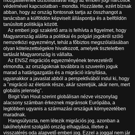
mozgásterének biztosításával vagy az emberi jogi harcosok
védelmével kapcsolatban - mondta. Hozzátette, ezért bíznak
abban, hogy az ország fontosnak tartja az összhangot a
tanácsban a külföldön képviselt álláspontja és a belföldön
tanúsított politikája között.
Az emberi jogi szakértő arra is felhívta a figyelmet, hogy
Magyarország aláírta a politikai és polgári jogokról szóló
nemzetközi egyezményt, tehát a főbiztos megszólalásában
olyan kötelezettségekre hivatkozott, amelyek tiszteletben
tartását Magyarország is vállalta.
Az ENSZ migrációs egyezményének tervezetéről
elmondta, az országoknak továbbra is szuverén joguk
marad a határigazgatás és a migráció irányítása,
ugyanakkor a javaslat abból a perspektívából indul ki, hogy
a "migráció az életünk része, akár szeretjük, akár nem, mert
globális jelenség".
Birgit Van Hout szerint globálisan nézve viszonylag
alacsony számban érkeznek migránsok Európába, a
legtöbben ugyanis a származási országuk környezetében
maradnak.
Hangsúlyozta, nem létezik migrációs jog, azonban a
lakóhelyként szolgáló ország elhagyása, illetve a
visszatérés oda alapvető emberi jog. Ezzel a joggal nem jár