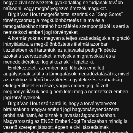
hogy a civil szervezetek gyakorlatilag ne tudjanak tovább
működni, vagy megbélyegezve érezzék magukat.
Birgit Van Hout megerősítette, szerintük a "Stop Soros"
törvénycsomag a megkülönböztetés tilalma és a
támogatásokhoz történő hozzáférés szempontjából is sérti a
nemzetközi emberi jogi törvényeket.
A kormányoknak megvan a teljes szabadságuk a migráció
irányítására, a megkülönböztetés tilalmát azonban
tiszteletben kell tartaniuk, ez a javaslat pedig "kipécézi
azokat a szervezeteket, amelyek a migránsokkal és a
menedékkérőkkel foglalkoznak" - fejtette ki.
Emlékeztetett: az emberi jogi főbiztos emellett
aggályosnak találja a támogatások megadóztatását is, mivel
az azokhoz történő hozzáférés a gyülekezési szabadság
elidegeníthetetlen része, vagyis emberi jog, túlzott
megbonyolításuk pedig nem felel meg a nemzetközi emberi
jogi törvényeknek.
Birgit Van Hout szólt arról is, hogy a törvénytervezet
bírálatakor a magyar emberi jogi hagyományrendszerre
próbálnak hatni, és bíznak a javaslat átgondolásában.
Magyarország az ENSZ Emberi Jogi Tanácsában mindig is
vezető szerepet játszott, éppen a civil társadalmak