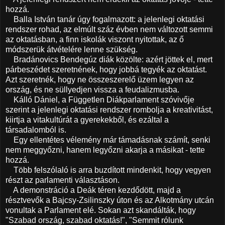
hozzá.
Balla István tanár úgy fogalmazott: a jelenlegi oktatási
rendszer rohad, az elmúlt száz évben nem változott semmi
az oktatásban, a finn iskolák viszont nyitottak, az ő
módszerük átvételére lenne szükség.
Bradánovics Bendegúz diák közölte: azért jöttek el, mert
párbeszédet szeretnének, hogy jobbá tegyék az oktatást.
Azt szeretnék, hogy ne összeszerelő üzem legyen az
ország, és ne süllyedjen vissza a feudalizmusba.
Kálló Dániel, a Független Diákparlament szóvivője
szerint a jelenlegi oktatási rendszer rombolja a kreativitást,
kiirtja a vitakultúrát a gyerekekből, és ezáltal a
társadalomból is.
Egy ellentétes vélemény már támadásnak számít, senki
nem meggyőzni, hanem legyőzni akarja a másikat - tette
hozzá.
Több felszólaló is arra buzdított mindenkit, hogy vegyen
részt az parlamenti választáson.
A demonstráció a Deák téren kezdődött, majd a
résztvevők a Bajcsy-Zsilinszky úton és az Alkotmány utcán
vonultak a Parlament elé. Sokan azt skandálták, hogy
"Szabad ország, szabad oktatás!", "Semmit rólunk