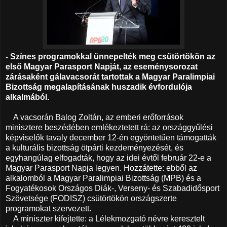
- Színes programokkal ünnepelték meg csütörtökön az
első Magyar Parasport Napját, az eseménysorozat
zárásaként gálavacsorát tartottak a Magyar Paralimpiai
Bizottság megalapításának huszadik évfordulója
alkalmából.
A vacsorán Balog Zoltán, az emberi erőforrások
minisztere beszédében emlékeztetett rá: az országgyűlési
képviselők tavaly december 12-én egyöntetűen támogatták
a kulturális bizottság ötpárti kezdeményezését, és
egyhangúlag elfogadták, hogy az idei évtől február 22-e a
Magyar Parasport Napja legyen. Hozzátette: ebből az
alkalomból a Magyar Paralimpiai Bizottság (MPB) és a
Fogyatékosok Országos Diák-, Verseny- és Szabadidősport
Szövetsége (FODISZ) csütörtökön országszerte
programokat szervezett.
A miniszter kifejtette: a Lélekmozgató névre keresztelt