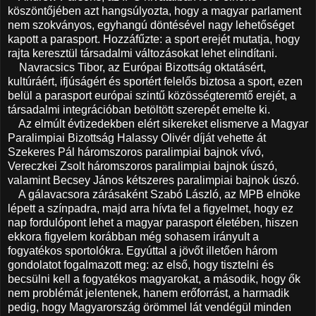
köszöntőjében azt hangsúlyozta, hogy a magyar parlament
nem szokványos, egyhangú döntésével nagy lehetőséget
kapott a parasport. Hozzáfűzte: a sport erejét mutatja, hogy
rajta keresztül társadalmi változásokat lehet elindítani.
Navracsics Tibor, az Európai Bizottság oktatásért,
kultúráért, ifjúságért és sportért felelős biztosa a sport, ezen
belül a parasport európai szintű közösségteremtő erejét, a
társadalmi integrációban betöltött szerepét emelte ki.
Az elmúlt évtizedekben elért sikereket elismerve a Magyar
Paralimpiai Bizottság Halassy Olivér díját vehette át
Szekeres Pál háromszoros paralimpiai bajnok vívó,
Vereczkei Zsolt háromszoros paralimpiai bajnok úszó,
valamint Becsey János kétszeres paralimpiai bajnok úszó.
A gálavacsora zárásaként Szabó László, az MPB elnöke
lépett a színpadra, majd arra hívta fel a figyelmet, hogy ez
nap fordulópont lehet a magyar parasport életében, hiszen
ekkora figyelem korábban még sohasem irányult a
fogyatékos sportolókra. Egyúttal a jövőt illetően három
gondolatot fogalmazott meg: az első, hogy tisztelni és
becsülni kell a fogyatékos magyarokat, a második, hogy ők
nem problémát jelentenek, hanem erőforrást, a harmadik
pedig, hogy Magyarország örömmel lát vendégül minden