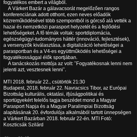
fogyatékos embert a világból.
A Várkert Bazár a gálavacsorát megelőzően rangos
konferenciának adott otthont, ezen neves előadók
közreműködésével több szempontból is górcső alá vették a
hazai és nemzetközi parasport helyzetét és a fejlődési
lehetőségeket. A fő témák voltak: sportdiplomácia,
egészségügyi-tudományos háttér (innováció, fejlesztések),
a versenyzők kiválasztása, a digitalizáció lehetőségei a
parasportban és a V4-es együttműködés lehetőségei a
fogyatékossággal élők sportjában.
A tanácskozás mottója az volt: "Fogyatékosnak lenni nem
jelenti azt, vesztesnek lenni".
MTI 2018. február 22., csütörtök 21:30
Budapest, 2018. február 22. Navracsics Tibor, az Európai
Bizottság kulturális, oktatási, ifjúságpolitikai és
sportügyekért felelős tagja beszédet mond a Magyar
Parasport Napja és a Magyar Paralimpiai Bizottság
alapításának 20. évfordulója alkalmából tartott ünnepségen
a Várkert Bazárban 2018. február 22-én. MTI Fotó:
Koszticsák Szilárd