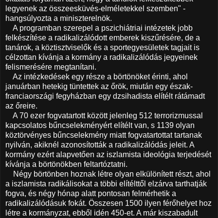
legyenek az összeesküvés-elméletekkel szemben" -
hangsúlyozta a miniszterelnök.
A programban szerepel a pszichiátriai intézetek jobb
felkészítése a radikalizálódott emberek kiszűrésére, de a
tanárok, a köztisztviselők és a sportegyesületek tagjait is
célzottan kívánja a kormány a radikalizálódás jegyeinek
felismerésére megtanítani.
Az intézkedések egy része a börtönöket érinti, ahol
januárban hetekig tüntettek az őrök, miután egy észak-
franciaországi fegyházban egy dzsihadista elítélt rátámadt
az őreire.
A 70 ezer fogvatartott között jelenleg 512 terrorizmussal
kapcsolatos bűncselekményért elítélt van, s 1139 olyan
köztörvényes bűncselekmény miatt fogvatartottat tartanak
nyilván, akiknél azonosították a radikalizálódás jeleit. A
kormány ezért alapvetően az iszlamista ideológia terjedését
kívánja a börtönökben feltartóztatni.
Négy börtönben hoznak létre olyan elkülönített részt, ahol
a iszlamista radikálisokat a többi elítélttől elzárva tarthatják
fogva, és négy hónap alatt pontosan felmérhetik a
radikalizálódásuk fokát. Összesen 1500 ilyen férőhelyet hoz
létre a kormányzat, ebből idén 450-et. A már kiszabadult