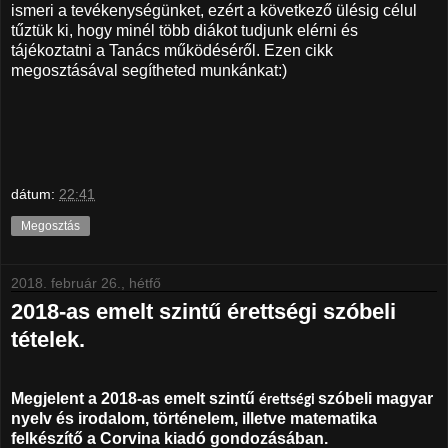
ismeri a tevékenységünket, ezért a következő ülésig célul
tűztük ki, hogy minél több diákot tudjunk elérni és
tájékoztatni a Tanács működéséről. Ezen cikk
megosztásával segítheted munkánkat:)
dátum:
22:41
Megosztás
2018. február 26., hétfő
2018-as emelt szintű érettségi szóbeli
tételek.
Megjelent a 2018-as emelt szintű
szóbeli magyar
érettségi
nyelv és irodalom, történelem, illetve matematika
felkészítő a Corvina kiadó gondozásában.