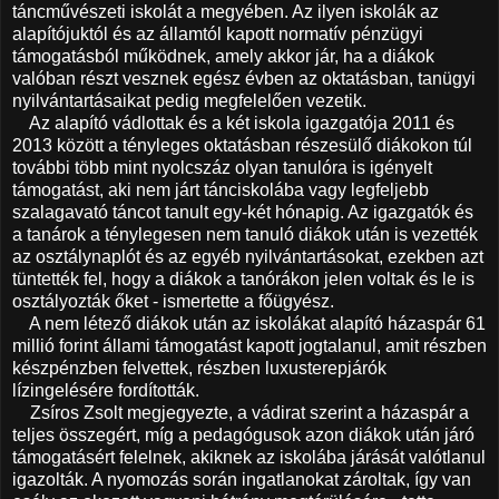
táncművészeti iskolát a megyében. Az ilyen iskolák az
alapítójuktól és az államtól kapott normatív pénzügyi
támogatásból működnek, amely akkor jár, ha a diákok
valóban részt vesznek egész évben az oktatásban, tanügyi
nyilvántartásaikat pedig megfelelően vezetik.
Az alapító vádlottak és a két iskola igazgatója 2011 és
2013 között a tényleges oktatásban részesülő diákokon túl
további több mint nyolcszáz olyan tanulóra is igényelt
támogatást, aki nem járt tánciskolába vagy legfeljebb
szalagavató táncot tanult egy-két hónapig. Az igazgatók és
a tanárok a ténylegesen nem tanuló diákok után is vezették
az osztálynaplót és az egyéb nyilvántartásokat, ezekben azt
tüntették fel, hogy a diákok a tanórákon jelen voltak és le is
osztályozták őket - ismertette a főügyész.
A nem létező diákok után az iskolákat alapító házaspár 61
millió forint állami támogatást kapott jogtalanul, amit részben
készpénzben felvettek, részben luxusterepjárók
lízingelésére fordították.
Zsíros Zsolt megjegyezte, a vádirat szerint a házaspár a
teljes összegért, míg a pedagógusok azon diákok után járó
támogatásért felelnek, akiknek az iskolába járását valótlanul
igazolták. A nyomozás során ingatlanokat zároltak, így van