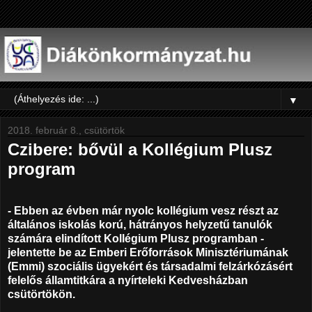
▼
2018. február 8., csütörtök
Czibere: bővül a Kollégium Plusz
program
- Ebben az évben már nyolc kollégium vesz részt az
általános iskolás korú, hátrányos helyzetű tanulók
számára elindított Kollégium Plusz programban -
jelentette be az Emberi Erőforrások Minisztériumának
(Emmi) szociális ügyekért és társadalmi felzárkózásért
felelős államtitkára a nyírteleki Kedvesházban
csütörtökön.