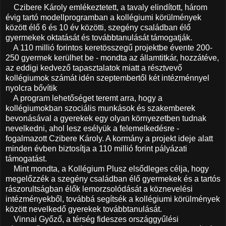
Czibere Károly emlékeztetett, a tavaly elindított, három
évig tartó modellprogramban a kollégiumi körülmények
között élő 6 és 10 év közötti, szegény családban élő
gyermekek oktatását és továbbtanulását támogatják.
A 110 millió forintos keretösszegű projektbe évente 200-
250 gyermek kerülhet be - mondta az államtitkár, hozzátéve,
az eddigi kedvező tapasztalatok miatt a résztvevő
kollégiumok számát idén szeptembertől két intézménnyel
nyolcra bővítik
A program lehetőséget teremt arra, hogy a
kollégiumokban szociális munkások és szakemberek
bevonásával a gyerekek egy olyan környezetben tudnak
nevelkedni, ahol lesz esélyük a felemelkedésre -
fogalmazott Czibere Károly. A kormány a projekt ideje alatt
minden évben biztosítja a 110 millió forint pályázati
támogatást.
Mint mondta, a Kollégium Plusz elsődleges célja, hogy
megelőzzék a szegény családban élő gyermekek és a tartós
rászorultságban élők lemorzsolódását a köznevelési
intézményekből, továbbá segítsék a kollégiumi körülmények
között nevelkedő gyerekek továbbtanulását.
Vinnai Győző, a térség fideszes országgyűlési