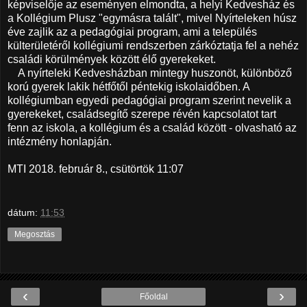
képviselője az eseményen elmondta, a helyi Kedvesház és
a Kollégium Plusz "egymásra talált", mivel Nyírteleken húsz
éve zajlik az a pedagógiai program, ami a település
külterületéről kollégiumi rendszerben zárkóztatja fel a nehéz
családi körülmények között élő gyerekeket.
A nyírteleki Kedvesházban mintegy huszonöt, különböző
korú gyerek lakik hétfőtől péntekig iskolaidőben. A
kollégiumban egyedi pedagógiai program szerint nevelik a
gyerekeket, családsegítő szerepe révén kapcsolatot tart
fenn az iskola, a kollégium és a család között - olvasható az
intézmény honlapján.
MTI 2018. február 8., csütörtök 11:07
dátum:
11:53
Megosztás
‹
›
Főoldal