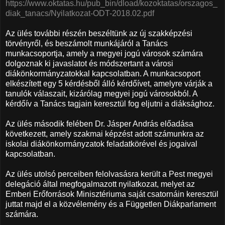
https://www.oktatas.hu/pub_bin/dload/kozoktatas/orszagos_
diak_tanacs/Nyilatkozat-ODT-2018.02.pdf
Az ülés további részén beszéltünk az új szakképzési
törvényről, és beszámolt munkájáról a Tanács
munkacsoportja, amely a megyei jogú városok számára
dolgoznak ki javaslatot és módszertant a városi
diákönkormányzatokkal kapcsolatban. A munkacsoport
elkészített egy 5 kérdésből álló kérdőívet, amelyre várják a
tanulók válaszait, kizárólag megyei jogú városokból. A
kérdőív a Tanács tagjain keresztül fog eljutni a diáksághoz.
Az ülés második felében Dr. Jásper András előadása
következett, amely szakmai képzést adott számunkra az
iskolai diákönkormányzatok feladatkörével és jogaival
kapcsolatban.
Az ülés utolsó perceiben felolvasásra került a Pest megyei
delegáció által megfogalmazott nyilatkozat, melyet az
Emberi Erőforrások Minisztériuma saját csatornáin keresztül
juttat majd el a közvélemény és a Független Diákparlament
számára.