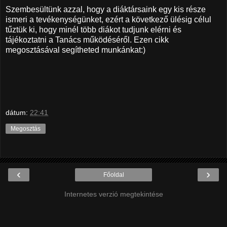
Szembesültünk azzal, hogy a diáktársaink egy kis része
ismeri a tevékenységünket, ezért a következő ülésig célul
tűztük ki, hogy minél több diákot tudjunk elérni és
tájékoztatni a Tanács működéséről. Ezen cikk
megosztásával segítheted munkánkat:)
dátum:
22:41
Megosztás
‹
›
Főoldal
Internetes verzió megtekintése