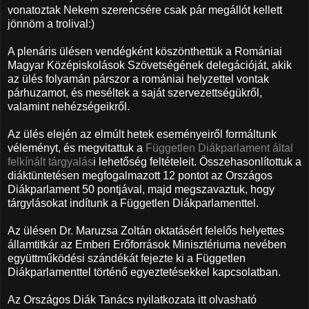
vonatoztak Nekem szerencsére csak pár megállót kellett
jönnöm a trolival:)
A plenáris ülésen vendégként köszönthettük a Romániai
Magyar Középiskolások Szövetségének delegációját, akik
az ülés folyamán párszor a romániai helyzettel vontak
párhuzamot, és meséltek a saját szervezettségükről,
valamint nehézségeikről.
Az ülés elején az elmúlt hetek eseményeiről formáltunk
véleményt, és megvitattuk a
Független Diákparlament által
felkínált tárgyalás
i lehetőség feltételeit. Összehasonlítottuk a
diáktüntetésen megfogalmazott 12 pontot az Országos
Diákparlament 50 pontjával, majd megszavaztuk, hogy
tárgylásokat indítunk a Független Diákparlamenttel.
Az ülésen Dr. Maruzsa Zoltán oktatásért felelős helyettes
államtitkár az Emberi Erőforrások Minisztériuma nevében
együttműködési szándékát fejezte ki a Független
Diákparlamenttel történő egyeztetésekkel kapcsolatban.
Az Országos Diák Tanács nyilatkozata itt olvasható