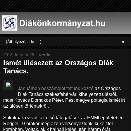
▼
2018. február 28., szerda
Ismét ülésezett az Országos Diák
Tanács.
Januárban beszámolót tettünk közzé
az Országos
Diák Tanács székesfehérvári kihelyezett ülésről,
most Kovács Domokos Péter, Pest megye póttagja ismét írt
az ülésen történtekről.
Sokaknak ez volt az első látogatásuk az EMMI épületében.
Reggel 10-órakor még azon versenyeztünk, ki kelt fel
korábban. Voltak, akik hajnali kelés után három órát