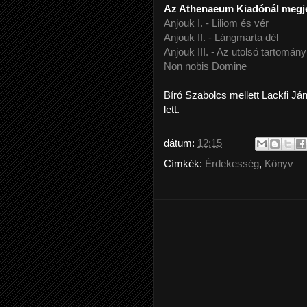
Az Athenaeum Kiadónál megje
Anjouk I. - Liliom és vér
Anjouk II. - Lángmarta dél
Anjouk III. - Az utolsó tartomán
Non nobis Domine
Bíró Szabolcs mellett Lackfi Ján
lett.
dátum:
12:15
Címkék:
Érdekesség
,
Könyv