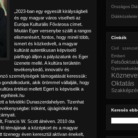
Országos Diá
„2023-ban egy egyesült királyságbeli
Diákközéletér
és egy magyar város viselheti az
Európa Kulturális Fővárosa címet.
Miután Eger versenybe szállt a rangos
elismerésért, fontos, hogy minél több,
Címkék
ismert és közkedvelt, a magyar
Civil szervze
kultúrát autentikusan képviselő
Emberi j
pártfogó álljon a pályázatunk és Eger
Felsőoktat
üzenete mellé. A kultúra területén
Gyermekvéd
tevékenykedő, innovatív és
Közneve
nzó személyiségek támogatását keressük:
Oktatás
 gondolkodunk, akik örömmel vállalják, hogy
túra értékei mellett Egert is képviselik a
Szakképzé
 egrihirek.hu
tt a felvidéki Dunaszerdahelyen. Tizenhat
tevékenységbe: íróként, újságíróként és
Keresés ebb
árnyait.
, Francis W. Scott álnéven. 2010 óta
l, fő témájának a középkort és a magyar
ett tizenegy éven keresztül aktívan énekelt,