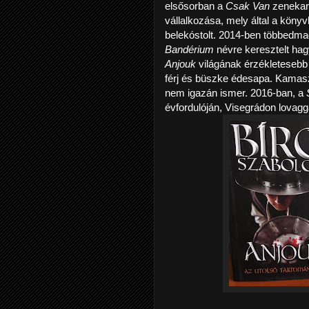
elsősorban a
Csak Van
zenekar 
vállalkozása, mely által a kön
belekóstolt. 2014-ben többedma
Bandérium
névre keresztelt ha
Anjouk
világának érzékletesebb
férj és büszke édesapa. Kamas
nem igazán ismer. 2016-ban, a
évfordulóján, Visegrádon lovagg