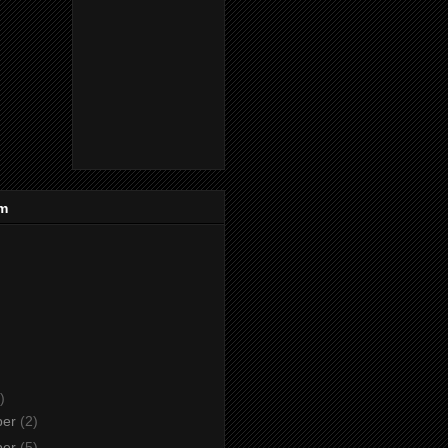
um
)
ber
(2)
ber
(5)