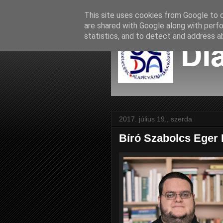
This site uses cookies from Google to de
are shared with Google along with perfo
statistics, and to detect and address a
2017. július 19., szerda
Bíró Szabolcs Eger K