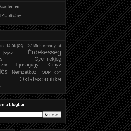
kparlament
t Alapítvány
Diákjog
Diákönkormányzat
tek
Érdekesség
ogok
ás
Gyermekjog
Ifjúságügy
Könyv
elem
lés
Nemzetközi
ODP
ODT
Oktatáspolitika
s
en a blogban