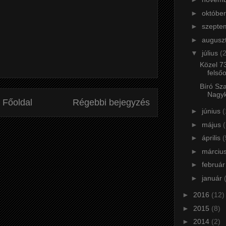
►
októbe
►
szepte
►
augusz
▼
július
(2
Közel 73
felső
Bíró Sza
Nagyk
Főoldal
Régebbi bejegyzés
►
június
(
►
május
(
►
április
(
►
márciu
►
februá
►
január
►
2016
(12)
►
2015
(8)
►
2014
(2)