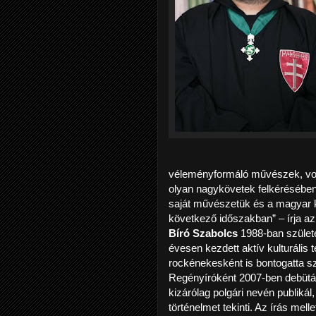
véleményformáló művészek, vo
olyan nagykövetek felkérésében
saját művészetük és a magyar kul
következő időszakban” – írja az
Bíró Szabolcs
1988-ban születe
évesen kezdett aktív kulturális 
rockénekesként is bontogatta sz
Regényíróként 2007-ben debütált
kizárólag polgári nevén publiká
történelmet tekinti. Az írás mell