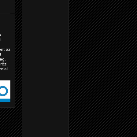
s
t
nt az
t
eg.
rözi
kolai