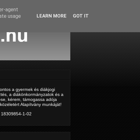
ser-agent
rate usage
LEARN MORE
GOT IT
ontos a gyermek és diákjogi
ztés, a diákönkormányzatok és a
tése, kérem, támogassa adója
közéletért Alapítvány munkáját!
 18309854-1-02