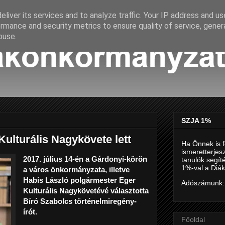
liver its services and to analyze traffic. Your IP address and u
rmance and security metrics to ensure quality of service, gene
buse.
SZJA 1%
ulturális Nagykövete lett
Ha Önnek is f
ismeretterjes
2017. július 14-én a Gárdonyi-körön
tanulók segí
1%-val a Diák
a város önkormányzata, illetve
Habis László polgármester Eger
Adószámunk:
Kulturális Nagykövetévé választotta
Bíró Szabolcs történelmiregény-
írót.
Főoldal