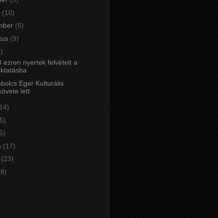
r
(10)
mber
(6)
tus
(9)
)
 ezren nyertek felvételt a
oktatásba
bolcs Eger Kulturális
övete lett
14)
5)
5)
s
(17)
r
(23)
(8)