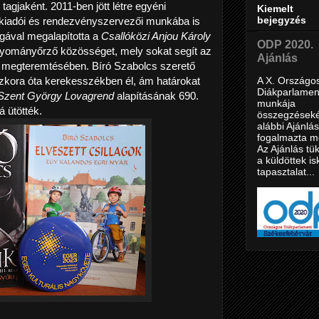
tagjaként. 2011-ben jött létre egyéni
Kiemelt
bejegyzés
yvkiadói és rendezvényszervezői munkába is
gával megalapította a
Csallóközi Anjou Károly
ODP 2020.
gyományőrző közösséget, mely sokat segít az
Ajánlás
 megteremtésében. Bíró Szabolcs szerető
A X. Országo
zkora óta kerekesszékben él, ám határokat
Diákparlamen
Szent György Lovagrend
alapításának 690.
munkája
á ütötték.
összegzéseké
alábbi Ajánlás
fogalmazta m
Az Ajánlás tük
a küldöttek is
tapasztalat...