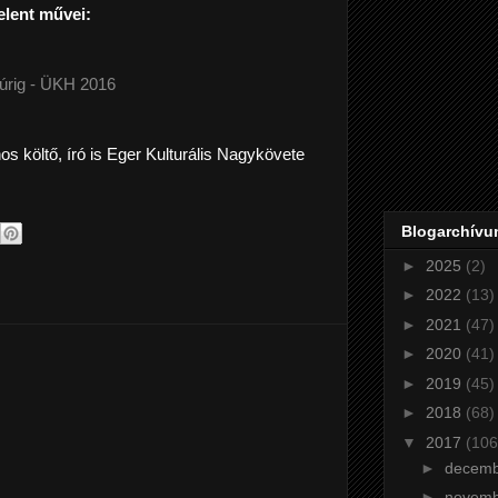
lent művei:
yúrig - ÜKH 2016
os költő, író is Eger Kulturális Nagykövete
Blogarchív
►
2025
(2)
►
2022
(13)
►
2021
(47)
►
2020
(41)
►
2019
(45)
►
2018
(68)
▼
2017
(106
►
decem
►
novem