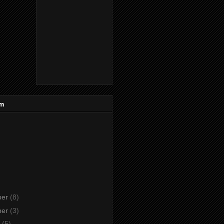
um
ber
(8)
ber
(3)
r
(5)