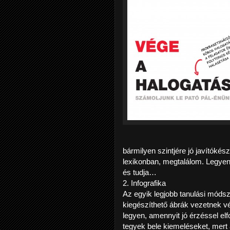
bármilyen szintjére jó javítóké
lexikonban, megtalálom. Legyen s
és tudja…
2. Infografika
Az egyik legjobb tanulási módsze
kiegészíthető ábrák vezetnek vé
legyen, amennyit jó érzéssel e
tegyek bele kiemeléseket, mert