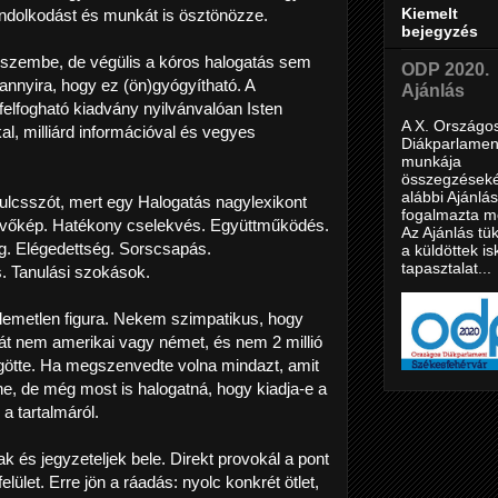
Kiemelt
gondolkodást és munkát is ösztönözze.
bejegyzés
 eszembe, de végülis a kóros halogatás sem
ODP 2020.
nyira, hogy ez (ön)gyógyítható. A
Ajánlás
elfogható kiadvány nyilvánvalóan Isten
A X. Országo
al, milliárd információval és vegyes
Diákparlamen
munkája
összegzéseké
alábbi Ajánlás
ulcsszót, mert egy Halogatás nagylexikont
fogalmazta m
Jövőkép. Hatékony cselekvés. Együttműködés.
Az Ajánlás tük
ág. Elégedettség. Sorscsapás.
a küldöttek is
tapasztalat...
s. Tanulási szokások.
llemetlen figura. Nekem szimpatikus, hogy
át nem amerikai vagy német, és nem 2 millió
ögötte. Ha megszenvedte volna mindazt, amit
nne, de még most is halogatná, hogy kiadja-e a
a tartalmáról.
ak és jegyzeteljek bele. Direkt provokál a pont
elület. Erre jön a ráadás: nyolc konkrét ötlet,