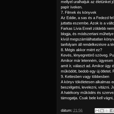
mellyel uralhatjuk az életünket jó
papír íveken.
7. Filmek és könyvek
Az Eddie, a sas és a Fedezd fel
juttatta eszembe. Azok is a vál
Farkas Lívia Ennél zöldebb nem 
blogja, és módszertani műhelye i
kívül megszámlálhatatlan könyv
tanfolyam áll rendelkezésre a t
8. Mégis akkor miért ez?
Kevés, lényegretörő szöveg. Puha
Amikor már letenném, ügyesen ot
amit ír, választ ad. Amikor úg
működött, bedob egy új ötletet. 
9. Kettesben vagy többesben
A könyv tökéletesen alkalmas eg
beszélgetni, levelezni, vitázni. J
A hatékony működés és szervezés
támogatja. Csak bele kell vágni
dátum:
21:56