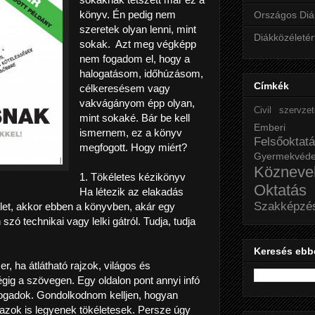
könyv. Én pedig nem
Országos Diá
szeretek olyan lenni, mint
Diákközéletér
sokak.
Azt meg végképp
nem fogadom el, hogy a
halogatásom, időhúzásom,
Címkék
célkeresésem vagy
vakvágányom épp olyan,
Civil szervze
mint sokaké. Bár be kell
Emberi j
ismernem, ez a könyv
Felsőoktat
megfogott. Hogy miért?
Gyermekvéd
Közneve
1. Tökéletes kézikönyv
Oktatás
Ha létezik az elakadás
Szakképzé
szlet, akkor ebben a könyvben, akár egy
zó technikai vagy lelki gátról. Tudja, tudja
Keresés ebb
r, ha átlátható rajzok, világos és
gig a szövegen. Egy oldalon pont annyi infó
lfogadok. Gondolkodnom kelljen, hogyan
 azok is legyenek tökéletesek. Persze úgy