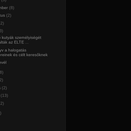
mber
(8)
tus
(2)
12)
3)
ő kutyák személyiségét
lták az ELTE ...
yv a halogatás
reinek és célt keresőknek
evél
8)
2)
s
(2)
r
(13)
(2)
)