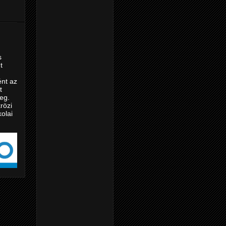
s
t
nt az
t
eg.
rözi
kolai