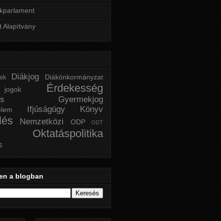
kparlament
t Alapítvány
Diákjog
Diákönkormányzat
tek
Érdekesség
ogok
ás
Gyermekjog
Ifjúságügy
Könyv
elem
lés
Nemzetközi
ODP
ODT
Oktatáspolitika
s
en a blogban