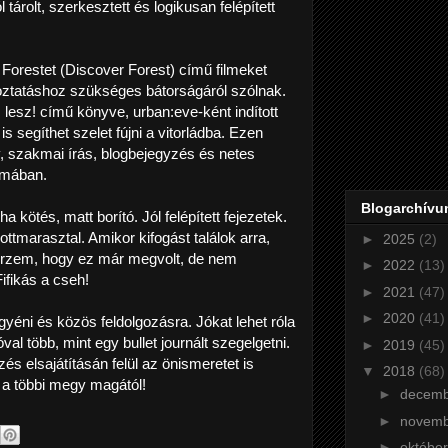
l tárolt, szerkesztett és logikusan felépített
 Forestet (Discover Forest) című filmeket
toztatáshoz szükséges bátorságáról szólnak.
lesz! című könyve, urban:eve-ként indított
s segíthet szelet fújni a vitorládba. Ezen
, szakmai írás, blogbejegyzés és netes
émában.
Blogarchív
 kötés, matt borító. Jól felépített fejezetek.
tmarasztal. Amikor kifogást találok arra,
►
2025
(2)
y érzem, hogy ez már megvolt, de nem
►
2022
(13)
Fifikás a cseh!
►
2021
(47)
►
2020
(41)
yéni és közös feldolgozásra. Jókat lehet róla
óval több, mint egy bullet journált szegelgetni.
►
2019
(45)
 elsajátításán felül az önismeretet is
▼
2018
(68)
, a többi megy magától!
►
decem
►
novem
►
októbe