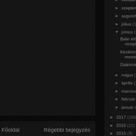
►
szepte
►
augusz
►
július
(
▼
június
(
Balin él
vizsgá
Kézikön
meste
Diákhírl
►
május
(
►
április
(
►
márciu
►
februá
►
január
►
2017
(106
►
2016
(12)
Főoldal
Régebbi bejegyzés
►
2015
(8)