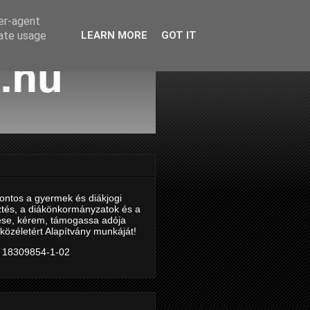
ser-agent
rate usage
LEARN MORE
GOT IT
ontos a gyermek és diákjogi
ztés, a diákönkormányzatok és a
tése, kérem, támogassa adója
közéletért Alapítvány munkáját!
 18309854-1-02