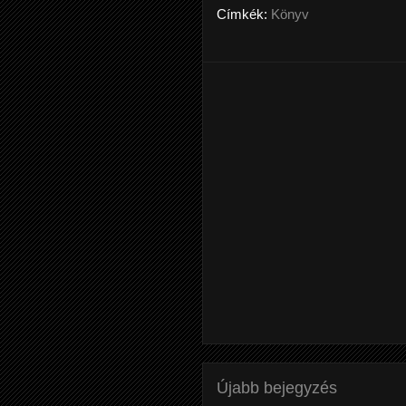
Címkék:
Könyv
Újabb bejegyzés