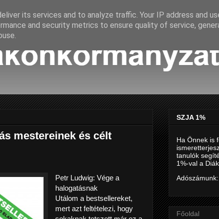
liver its services and to analyze traffic. Your IP address and u
rmance and security metrics to ensure quality of service, gene
buse.
SZJA 1%
ás mestereinek és célt
Ha Önnek is f
ismeretterjes
tanulók segí
1%-val a Diák
Petr Ludwig: Vége a
Adószámunk:
halogatásnak
Utálom a bestsellereket,
mert azt feltételezi, hogy
Főoldal
sokaknak tetszett már ez a