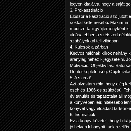
legyen kitalálva, hogy a saját 
3. Prokasztináció
Először a kasztráció szó jutott
sokkal kellemesebb. Maximum an
módszertani gyűjteményként is f
áldása ebben a szétszórt célokk
szabályokkal teli világban.
4. Kulcsok a zárban
Kedvcsinálónak kiírok néhány k
aránylag nehéz kijegyzetelni. 
Motiváció. Objektivitás. Bátors
Döntésképtelenség. Objektivitá
5. A szerző
Azt olvastam róla, hogy elég ke
cseh és 1986-os születésű. Teh
év tanulás és tapasztalat áll m
a könyvében leír, hitelesebb le
könyvet vagy előadást tartson-e 
6. Inspirációk
Ez a könyv követeli, hogy firkálj
jó helyen kihagyott, sok szellős f