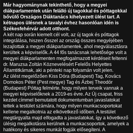
Már hagyománynak tekinthető, hogy a megyei
diákparlamentek után felálló új tagokkal és póttagokkal
bővülő Országos Diáktanács kihelyezett ülést tart. A
kétnapos ülésnek a tavalyi évhez hasonlóan idén is
Székesfehérvár adott otthont.
A két nap során kiemelt cél volt, az új tagok és póttagok
integrálása, hiszen ősszel az ország összes megyéjében
lezajlottak a megyei diákparlamentek, ahol megválasztásra
kerültek a képviselők. A 44 fős tanácsnak lehetősége volt a
megyei diákparlamenten megfogalmazott kérdéseit feltenni
dr. Maruzsa Zoltán Köznevelésért Felelős Helyettes
Államtitkárnak, aki a pénteki nap folyamán volt jelen.
Az ülést megelőzően Kiss Dóra (Budapest) Tag, Kovács
Domokos Péter (Pest megye) Tag és Ázbej Theodór
(Budapest) Póttag felmérte, hogy milyen terveik vannak a
megyei képviselőknek a 2019-es évre. Az Új csapat, friss
kezdet címmel bemutatott dokumentumban javaslatokat
tettek a testület számára, hogy milyen munkacsoportokat
kellene megalkotnia az elkövetkező időben. A testület
megtárgyalta majd elfogadta a javaslatokat, így a következő
ülésig megalkotásra kerülnek a munkacsoportok, amelyek a
hatékony és sikeres munkát fogják elősegíteni. A