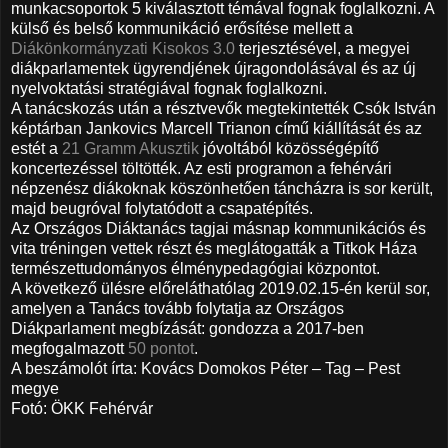
munkacsoportok 5 kiválasztott témával fognak foglalkozni. A
külső és belső kommunikáció erősítése mellett a
Diákönkormányzati Kisokos 3.0
terjesztésével, a megyei
diákparlamentek ügyrendjének újragondolásával és az új
nyelvoktatási stratégiával fognak foglalkozni.
A tanácskozás után a résztvevők megtekintették Csók István
képtárban Jankovics Marcell Trianon című kiállítását és az
estét a
21 Gramm Akusztik
jóvoltából közösségépítő
koncertezéssel töltötték. Az esti programon a fehérvári
népzenész diákoknak köszönhetően táncházra is sor került,
majd beugróval folytatódott a csapatépítés.
Az Országos Diáktanács tagjai másnap kommunikációs és
vita tréningen vettek részt és meglátogatták a Titkok Háza
természettudományos élménypedagógiai központot.
A következő ülésre előreláthatólag 2019.02.15-én kerül sor,
amelyen a Tanács tovább folytatja az Országos
Diákparlament megbízását: gondozza a 2017-ben
megfogalmazott
50 pontot
.
A beszámolót írta: Kovács Domokos Péter – Tag – Pest
megye
Fotó: ÖKK Fehérvár