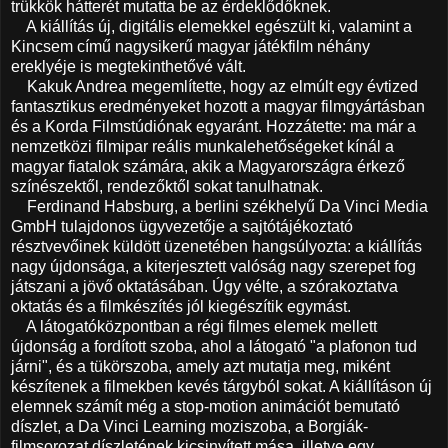
trükkök hátterét mutatta be az érdeklődőknek.
A kiállítás új, digitális elemekkel egészült ki, valamint a
Kincsem című nagysikerű magyar játékfilm néhány
ereklyéje is megtekinthetővé vált.
Kakuk Andrea megemlítette, hogy az elmúlt egy évtized
fantasztikus eredményeket hozott a magyar filmgyártásban
és a Korda Filmstúdiónak egyaránt. Hozzátette: ma már a
nemzetközi filmipar reális munkalehetőségeket kínál a
magyar fiatalok számára, akik a Magyarországra érkező
színészektől, rendezőktől sokat tanulhatnak.
Ferdinand Habsburg, a berlini székhelyű Da Vinci Media
GmbH tulajdonos ügyvezetője a sajtótájékoztató
résztvevőinek küldött üzenetében hangsúlyozta: a kiállítás
nagy újdonsága, a kiterjesztett valóság nagy szerepet fog
játszani a jövő oktatásában. Úgy vélte, a szórakoztatva
oktatás és a filmkészítés jól kiegészítik egymást.
A látogatóközpontban a régi filmes elemek mellett
újdonság a fordított szoba, ahol a látogató "a plafonon tud
járni", és a tükörszoba, amely azt mutatja meg, miként
készítenek a filmekben kevés tárgyból sokat. A kiállításon új
elemnek számít még a stop-motion animációt bemutató
díszlet, a Da Vinci Learning moziszoba, a Borgiák-
filmsorozat díszletének kicsinyített mása, illetve egy