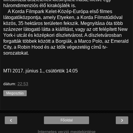
háromdimenziós élő kirakójáték is.
A Korda Filmpark Kelet-Közép-Európa első filmes
látogatóközpontja, amely Etyeken, a Korda Filmstúdióval
közös, 35 hektáros területen fekszik. Megnyitása óta több
százezer látogató látta a kiállítást, vagy az ott felépített New
York-i utcát és középkori díszletvárost. A díszletvárosban
forgatták többek között a Borgiák, a Marco Polo, az Emerald
City, a Robin Hood és az Idők végezetéig című tv-
sorozatokat.
MTI 2017. június 1., csütörtök 14:05
dátum:
22:53
Megosztás
‹
›
Főoldal
Internetes verzió megtekintése