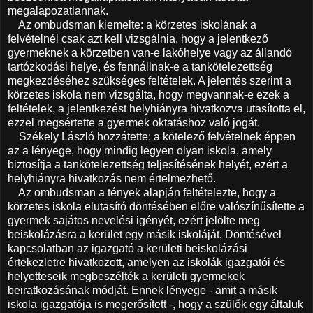
megalapozatlannak.
Az ombudsman kiemelte: a körzetes iskolának a
felvételnél csak azt kell vizsgálnia, hogy a jelentkező
gyermeknek a körzetben van-e lakóhelye vagy az állandó
tartózkodási helye, és fennállnak-e a tankötelezettség
megkezdéséhez szükséges feltételek. A jelentés szerint a
körzetes iskola nem vizsgálta, hogy megvannak-e ezek a
feltételek, a jelentkezést helyhiányra hivatkozva utasította el,
ezzel megsértette a gyermek oktatáshoz való jogát.
Székely László hozzátette: a kötelező felvételnek éppen
az a lényege, hogy mindig legyen olyan iskola, amely
biztosítja a tankötelezettség teljesítésének helyét, ezért a
helyhiányra hivatkozás nem értelmezhető.
Az ombudsman a tények alapján feltételezte, hogy a
körzetes iskola elutasító döntésében előre valószínűsítette a
gyermek sajátos nevelési igényét, ezért jelölte meg
beiskolázásra a kerület egy másik iskoláját. Döntésével
kapcsolatban az igazgató a kerületi beiskolázási
értekezletre hivatkozott, amelyen az iskolák igazgatói és
helyetteseik megbeszélték a kerületi gyermekek
beiratkozásának módját. Ennek lényege - amit a másik
iskola igazgatója is megerősített -, hogy a szülők egy általuk