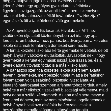
meg az alapvető jogok biztosa. Székely László
jelentésében egy aggályos gyakorlatra is felhívta a
figyelmet: az igazgatók az adott kerületben - személyes
adatokat felhatalmazás nélkül továbbítva - "szétosztják"
egymás között a tankötelessé váló gyermekeket.
Az Alapvető Jogok Biztosának Hivatala az MTI-hez
csütörtökön eljuttatott közleményében azt írta: egy apa
fordult az ombudsmanhoz, panaszbeadványában a körzetes
iskola és annak fenntartója döntéseit sérelmezte.
A férfi a körzetes iskolába kérte gyermeke felvételét, de ott
helyhiányra hivatkozva elutasították. Javasolták neki, hogy
gyermekét a kerület egy másik iskolájába írassa be, és a
gyerek adatait továbbították is a másik iskolának.
A panaszos szerint a körzetes iskola azért nem akarta
felvenni gyermekét, mert beszédhibája miatt a beíratáskor
folyamatban volt a szakértői bizottsági vizsgálata. Az
elutasító határozattal szemben a fenntartóhoz fordult, amely
bekérte a már elkészült szakértői bizottsági véleményt, majd
helyt adott a szülői kérelemnek. Az apa azért sérelmezte a
fenntartói döntést, mert az nem minősítette jogellenesnek a
helyhiányra hivatkozó elsőfokú határozatot, csak a
beszédhiba megállapításának hiányában tartotta