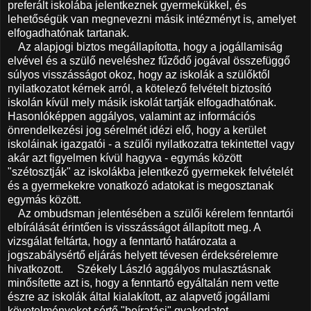
preferált iskolába jelentkeznek gyermekükkel, és
lehetőségük van megnevezni másik intézményt is, amelyet
elfogadhatónak tartanak.
Az alapjogi biztos megállapította, hogy a jogállamiság
elvével és a szülő neveléshez fűződő jogával összefüggő
súlyos visszásságot okoz, hogy az iskolák a szülőktől
nyilatkozatot kérnek arról, a kötelező felvételt biztosító
iskolán kívül mely másik iskolát tartják elfogadhatónak.
Hasonlóképpen aggályos, valamint az információs
önrendelkezési jog sérelmét idézi elő, hogy a kerület
iskoláinak igazgatói - a szülői nyilatkozatra tekintettel vagy
akár azt figyelmen kívül hagyva - egymás között
"szétosztják" az iskolákba jelentkező gyermekek felvételét
és a gyermekekre vonatkozó adatokat is megosztanak
egymás között.
Az ombudsman jelentésében a szülői kérelem fenntartói
elbírálását érintően is visszásságot állapított meg. A
vizsgálat feltárta, hogy a fenntartó határozata a
jogszabálysértő eljárás helyett tévesen érdeksérelemre
hivatkozott. Székely László aggályos mulasztásnak
minősítette azt is, hogy a fenntartó egyáltalán nem vette
észre az iskolák által kialakított, az alapvető jogállami
követelményeket sértő "beíratási" gyakorlatot.