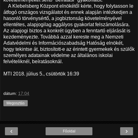
A Klebelsberg Központ elnökétől kérte, hogy folytasson le
átfogó országos vizsgálatot és ennek alapján intézkedjen a
hasonló törvénysértő, a jogbiztonság követelményével
ellentétes, alapjogilag aggályos gyakorlat felszámolására.
Az alapjogi biztos a konkrét ügyben a fenntartó eljárását is
kezdeményezte. Továbbá azzal kereste meg a Nemzeti
Adatvédelmi és Információszabadság Hatóság elnökét,
hogy tekintse át, biztosított-e az érintett gyermekek és szülők
személyes adatainak védelme az általános iskolai
felvételiknél, beíratásoknál.
MTI 2018. július 5., csütörtök 16:39
dátum:
17:04
Megosztás
‹
›
Főoldal