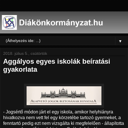
▼
2018. július 5., csütörtök
Aggályos egyes iskolák beíratási
gyakorlata
- Jogsértő módon járt el egy iskola, amikor helyhiányra
hivatkozva nem vett fel egy körzetébe tartozó gyermeket, a
fenntartó pedig ezt nem vizsgálta ki megfelelően - állapította